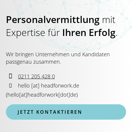
Personalvermittlung
mit
Expertise für
Ihren Erfolg
.
Wir bringen Unternehmen und Kandidaten
passgenau zusammen.

0211 205 428 0

hello
[at]
headforwork.de
(
hello[at]headforwork[dot]de
)
JETZT KONTAKTIEREN