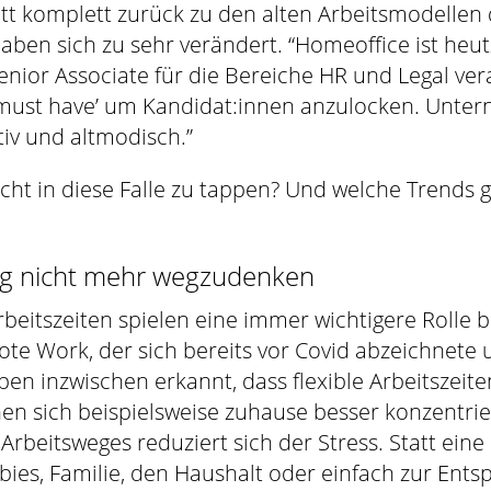
ritt komplett zurück zu den alten Arbeitsmodellen 
ben sich zu sehr verändert. “Homeoffice ist heu
enior Associate für die Bereiche HR und Legal vera
‘must have’ um Kandidat:innen anzulocken. Unter
tiv und altmodisch.”
ht in diese Falle zu tappen? Und welche Trends gi
ing nicht mehr wegzudenken
eitszeiten spielen eine immer wichtigere Rolle be
ote Work, der sich bereits vor Covid abzeichnete
en inzwischen erkannt, dass flexible Arbeitszeit
nnen sich beispielsweise zuhause besser konzentr
Arbeitsweges reduziert sich der Stress. Statt ein
bies, Familie, den Haushalt oder einfach zur Ent