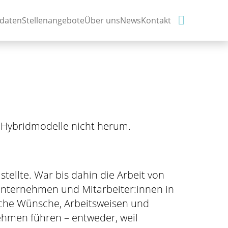

idaten
Stellenangebote
Über uns
News
Kontakt
 Hybridmodelle nicht herum.
stellte. War bis dahin die Arbeit von
 Unternehmen und Mitarbeiter:innen in
iche Wünsche, Arbeitsweisen und
hmen führen – entweder, weil