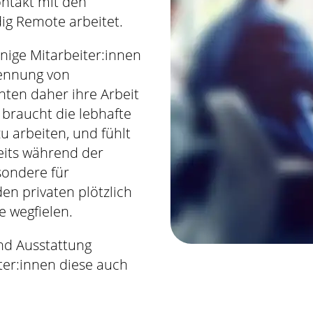
ontakt mit den
dig Remote arbeitet.
inige Mitarbeiter:innen
rennung von
hten daher ihre Arbeit
 braucht die lebhafte
u arbeiten, und fühlt
eits während der
sondere für
den privaten plötzlich
e wegfielen.
d Ausstattung
ter:innen diese auch