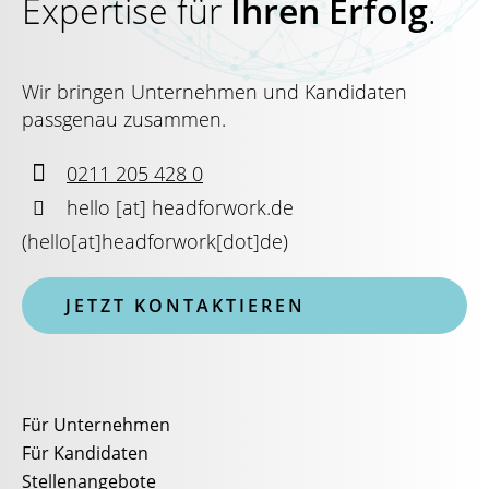
Expertise für
Ihren Erfolg
.
Wir bringen Unternehmen und Kandidaten
passgenau zusammen.

0211 205 428 0

hello
[at]
headforwork.de
(
hello[at]headforwork[dot]de
)
JETZT KONTAKTIEREN
Für Unternehmen
Für Kandidaten
Stellenangebote