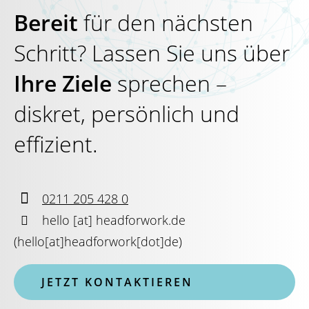
Bereit
für den nächsten
Schritt? Lassen Sie uns über
Ihre Ziele
sprechen –
diskret, persönlich und
effizient.

0211 205 428 0

hello
[at]
headforwork.de
(
hello[at]headforwork[dot]de
)
JETZT KONTAKTIEREN