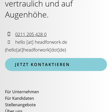
vertraulich und auf
Augenhöhe.

0211 205 428 0

hello
[at]
headforwork.de
(
hello[at]headforwork[dot]de
)
JETZT KONTAKTIEREN
Für Unternehmen
Für Kandidaten
Stellenangebote
Über uns