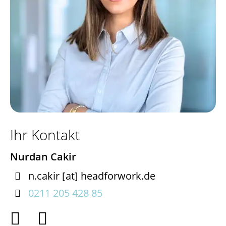
Ihr Kontakt
Nurdan Cakir

n.cakir
[at]
headforwork.de

0211 205 428 85

