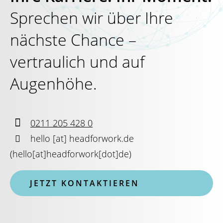
Sprechen wir über Ihre
nächste Chance –
vertraulich und auf
Augenhöhe.

0211 205 428 0

hello
[at]
headforwork.de
(
hello[at]headforwork[dot]de
)
JETZT KONTAKTIEREN