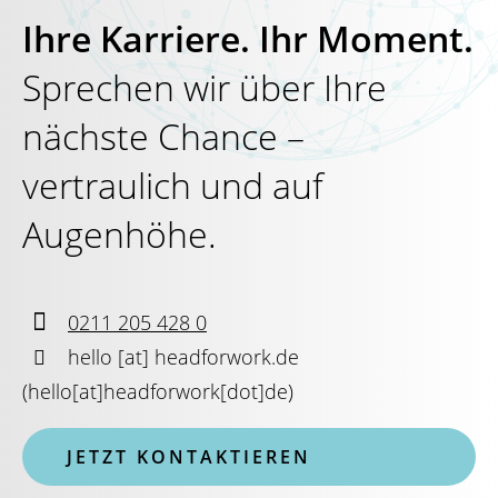
Ihre Karriere. Ihr Moment.
Sprechen wir über Ihre
nächste Chance –
vertraulich und auf
Augenhöhe.

0211 205 428 0

hello
[at]
headforwork.de
(
hello[at]headforwork[dot]de
)
JETZT KONTAKTIEREN