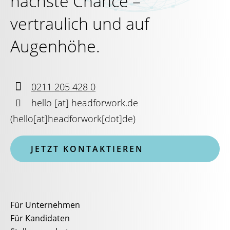
nächste Chance –
vertraulich und auf
Augenhöhe.

0211 205 428 0

hello
[at]
headforwork.de
(
hello[at]headforwork[dot]de
)
JETZT KONTAKTIEREN
Für Unternehmen
Für Kandidaten