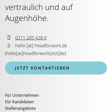
vertraulich und auf
Augenhöhe.

0211 205 428 0

hello
[at]
headforwork.de
(
hello[at]headforwork[dot]de
)
JETZT KONTAKTIEREN
Für Unternehmen
Für Kandidaten
Stellenangebote