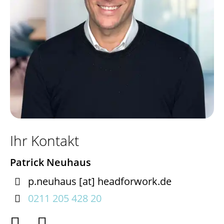
Ihr Kontakt
Patrick Neuhaus

p.neuhaus
[at]
headforwork.de

0211 205 428 20

