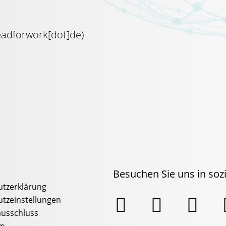
eadforwork[dot]de
)
Besuchen Sie uns in so
tzerklärung



tzeinstellungen
usschluss