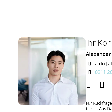
Ihr Kon
Alexander

a.do
[a

0211 2


Für Rückfrage
bereit. Aus D