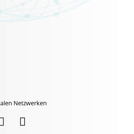
zialen Netzwerken

