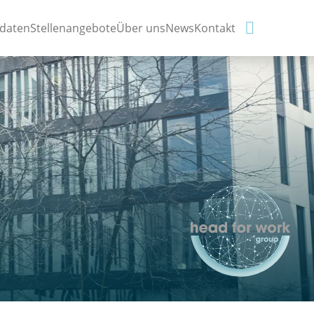

idaten
Stellenangebote
Über uns
News
Kontakt