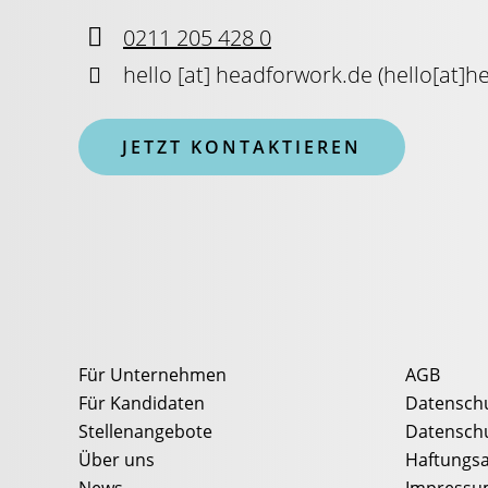

0211 205 428 0

hello
[at]
headforwork.de
(
hello[at]h
JETZT KONTAKTIEREN
Für Unternehmen
AGB
Für Kandidaten
Datenschu
Stellenangebote
Datenschu
Über uns
Haftungsa