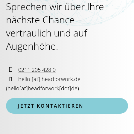
Sprechen wir über Ihre
nächste Chance –
vertraulich und auf
Augenhöhe.

0211 205 428 0

hello
[at]
headforwork.de
(
hello[at]headforwork[dot]de
)
JETZT KONTAKTIEREN