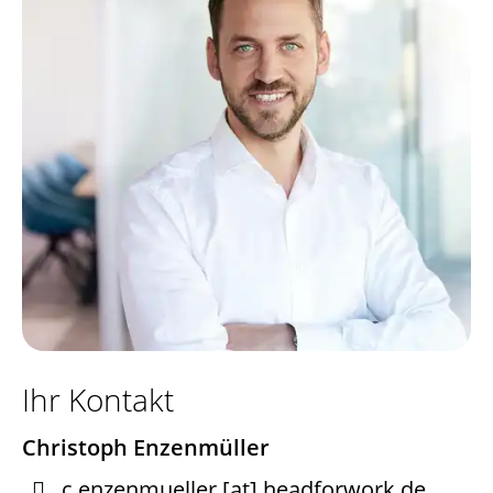
Ihr Kontakt
Christoph Enzenmüller

c.enzenmueller
[at]
headforwork.de