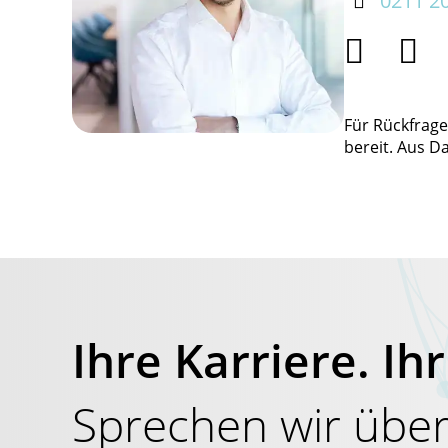

0211 2


Für Rückfrage
bereit. Aus D
Ihre Karriere. I
Sprechen wir über