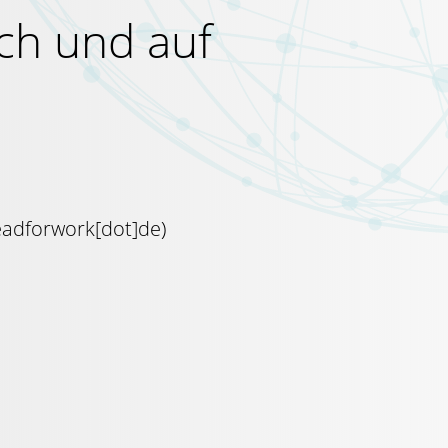
ich und auf
eadforwork[dot]de
)