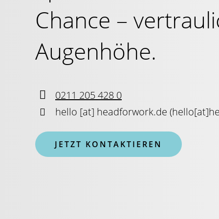
Chance – vertraul
Augenhöhe.

0211 205 428 0

hello
[at]
headforwork.de
(
hello[at]h
JETZT KONTAKTIEREN