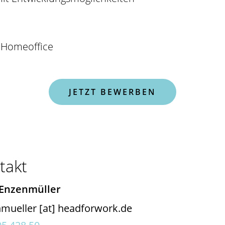
 Homeoffice
JETZT BEWERBEN
takt
 Enzenmüller
nmueller
[at]
headforwork.de