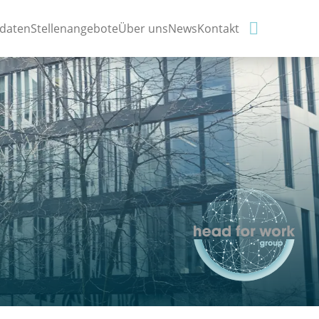

idaten
Stellenangebote
Über uns
News
Kontakt