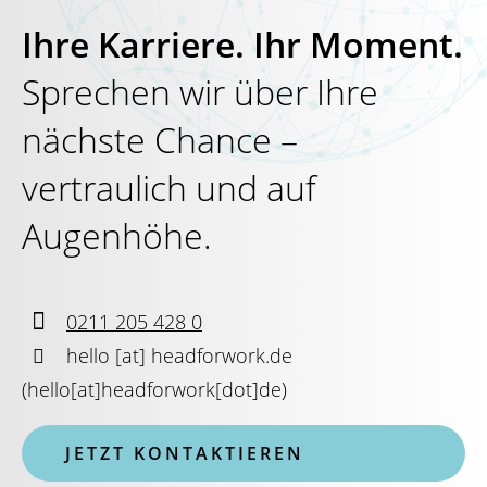
Ihre Karriere. Ihr Moment.
Sprechen wir über Ihre
nächste Chance –
vertraulich und auf
Augenhöhe.

0211 205 428 0

hello
[at]
headforwork.de
(
hello[at]headforwork[dot]de
)
JETZT KONTAKTIEREN