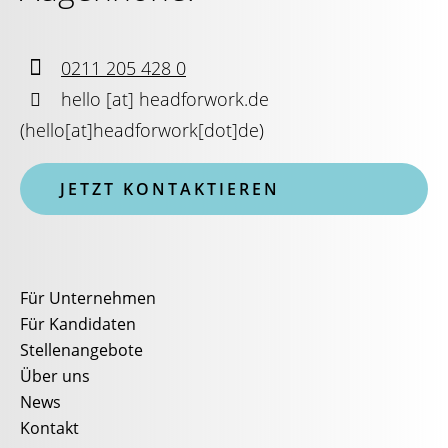

0211 205 428 0

hello
[at]
headforwork.de
(
hello[at]headforwork[dot]de
)
JETZT KONTAKTIEREN
Für Unternehmen
Für Kandidaten
Stellenangebote
Über uns
News
Kontakt