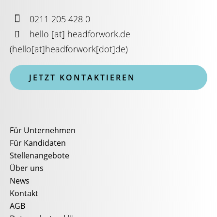

0211 205 428 0

hello
[at]
headforwork.de
(
hello[at]headforwork[dot]de
)
JETZT KONTAKTIEREN
Für Unternehmen
Für Kandidaten
Stellenangebote
Über uns
News
Kontakt
AGB