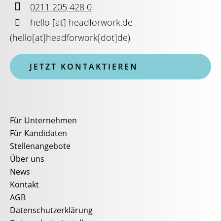

0211 205 428 0

hello
[at]
headforwork.de
(
hello[at]headforwork[dot]de
)
JETZT KONTAKTIEREN
Für Unternehmen
Für Kandidaten
Stellenangebote
Über uns
News
Kontakt
AGB
Datenschutzerklärung