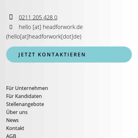

0211 205 428 0

hello
[at]
headforwork.de
(
hello[at]headforwork[dot]de
)
JETZT KONTAKTIEREN
Für Unternehmen
Für Kandidaten
Stellenangebote
Über uns
News
Kontakt
AGB