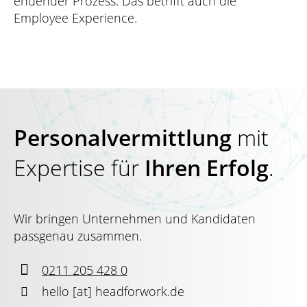
endender Prozess. Das betrifft auch die
Employee Experience.
Personalvermittlung
mit
Expertise für
Ihren Erfolg
.
Wir bringen Unternehmen und Kandidaten
passgenau zusammen.

0211 205 428 0

hello
[at]
headforwork.de