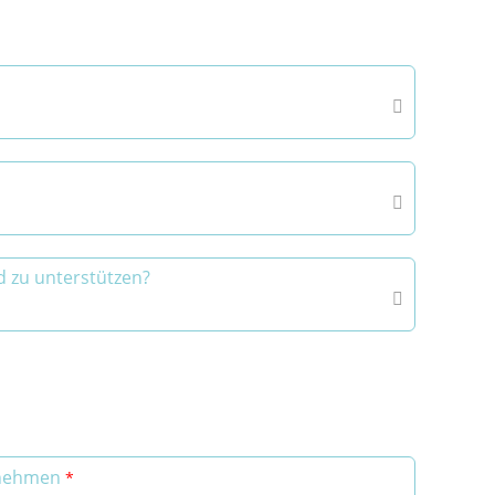


nd zu unterstützen?

nehmen