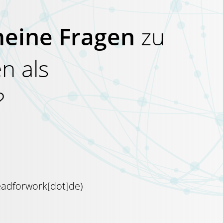
meine Fragen
zu
n als
?
eadforwork[dot]de
)