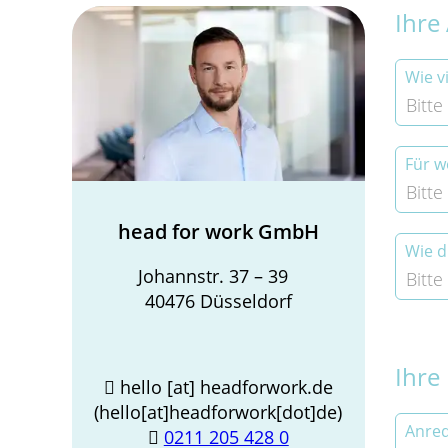
Ihre
Wie v
Bitte
Für w
Bitte
head for work GmbH
Wie d
Johannstr. 37 – 39
Bitte
40476 Düsseldorf
Ihre

hello
[at]
headforwork.de
(
hello[at]headforwork[dot]de
)
Anre

0211 205 428 0