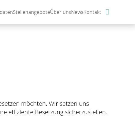

idaten
Stellenangebote
Über uns
News
Kontakt
besetzen möchten. Wir setzen uns
e effiziente Besetzung sicherzustellen.