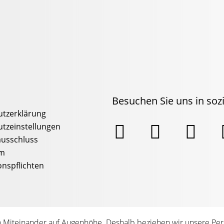
Besuchen Sie uns in so
tzerklärung



tzeinstellungen
usschluss
um
onspflichten
n Miteinander auf Augenhöhe. Deshalb beziehen wir unsere Pe