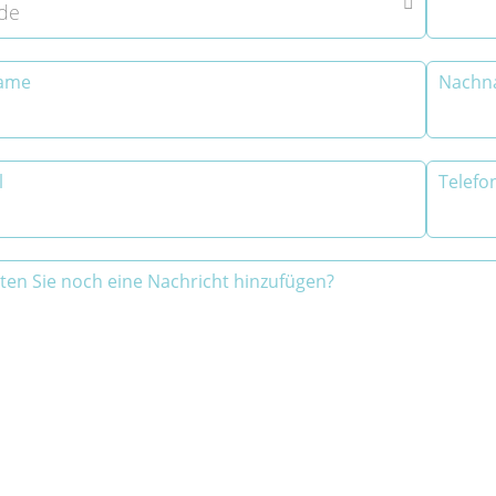

de
ame
Nachn
l
Telef
en Sie noch eine Nachricht hinzufügen?