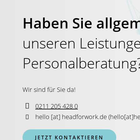
Haben Sie allge
unseren Leistunge
Personalberatung
Wir sind für Sie da!

0211 205 428 0

hello
[at]
headforwork.de
(
hello[at]h
JETZT KONTAKTIEREN