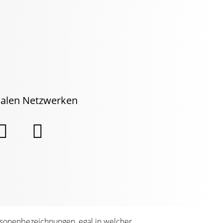
zialen Netzwerken


rsonenbezeichnungen, egal in welcher